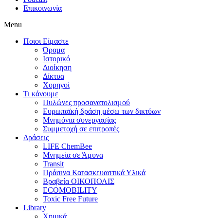
Επικοινωνία
Menu
Ποιοι Είμαστε
Όραμα
Ιστορικό
Διοίκηση
Δίκτυα
Χορηγοί
Τι κάνουμε
Πυλώνες προσανατολισμού
Ευρωπαϊκή δράση μέσω των δικτύων
Μνημόνια συνεργασίας
Συμμετοχή σε επιτροπές
Δράσεις
LIFE ChemBee
Μνημεία σε Άμυνα
Transit
Πράσινα Κατασκευαστικά Υλικά
Βραβεία ΟΙΚΟΠΟΛΙΣ
ECOMOBILITY
Toxic Free Future
Library
Χημικά