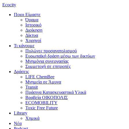
Ecocity
Ποιοι Είμαστε
Όραμα
Ιστορικό
Διοίκηση
Δίκτυα
Χορηγοί
Τι κάνουμε
Πυλώνες προσανατολισμού
Ευρωπαϊκή δράση μέσω των δικτύων
Μνημόνια συνεργασίας
Συμμετοχή σε επιτροπές
Δράσεις
LIFE ChemBee
Μνημεία σε Άμυνα
Transit
Πράσινα Κατασκευαστικά Υλικά
Βραβεία ΟΙΚΟΠΟΛΙΣ
ECOMOBILITY
Toxic Free Future
Library
Χημικά
Νέα
Podcast