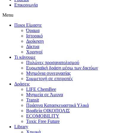
Επικοινωνία
Menu
Ποιοι Είμαστε
Όραμα
Ιστορικό
Διοίκηση
Δίκτυα
Χορηγοί
Τι κάνουμε
Πυλώνες προσανατολισμού
Ευρωπαϊκή δράση μέσω των δικτύων
Μνημόνια συνεργασίας
Συμμετοχή σε επιτροπές
Δράσεις
LIFE ChemBee
Μνημεία σε Άμυνα
Transit
Πράσινα Κατασκευαστικά Υλικά
Βραβεία ΟΙΚΟΠΟΛΙΣ
ECOMOBILITY
Toxic Free Future
Library
Χημικά