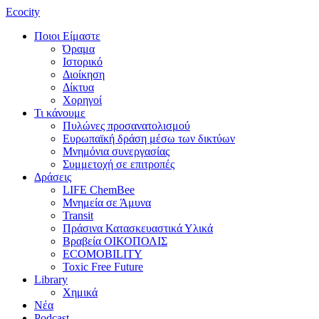
Ecocity
Ποιοι Είμαστε
Όραμα
Ιστορικό
Διοίκηση
Δίκτυα
Χορηγοί
Τι κάνουμε
Πυλώνες προσανατολισμού
Ευρωπαϊκή δράση μέσω των δικτύων
Μνημόνια συνεργασίας
Συμμετοχή σε επιτροπές
Δράσεις
LIFE ChemBee
Μνημεία σε Άμυνα
Transit
Πράσινα Κατασκευαστικά Υλικά
Βραβεία ΟΙΚΟΠΟΛΙΣ
ECOMOBILITY
Toxic Free Future
Library
Χημικά
Νέα
Podcast