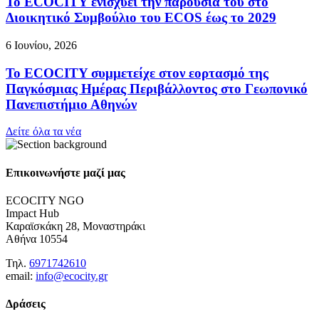
Το ECOCITY ενισχύει την παρουσία του στο
Διοικητικό Συμβούλιο του ECOS έως το 2029
6 Ιουνίου, 2026
Το ECOCITY συμμετείχε στον εορτασμό της
Παγκόσμιας Ημέρας Περιβάλλοντος στο Γεωπονικό
Πανεπιστήμιο Αθηνών
Δείτε όλα τα νέα
Επικοινωνήστε μαζί μας
ECOCITY NGO
Impact Hub
Καραϊσκάκη 28, Μοναστηράκι
Αθήνα 10554
Τηλ.
6971742610
email:
info@ecocity.gr
Δράσεις