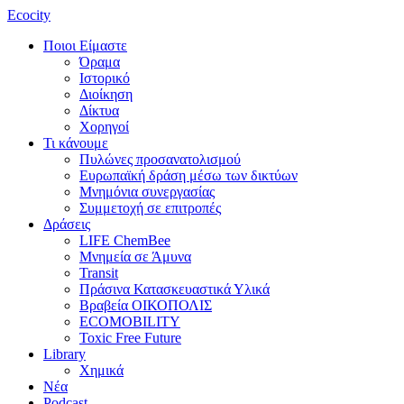
Ecocity
Ποιοι Είμαστε
Όραμα
Ιστορικό
Διοίκηση
Δίκτυα
Χορηγοί
Τι κάνουμε
Πυλώνες προσανατολισμού
Ευρωπαϊκή δράση μέσω των δικτύων
Μνημόνια συνεργασίας
Συμμετοχή σε επιτροπές
Δράσεις
LIFE ChemBee
Μνημεία σε Άμυνα
Transit
Πράσινα Κατασκευαστικά Υλικά
Βραβεία ΟΙΚΟΠΟΛΙΣ
ECOMOBILITY
Toxic Free Future
Library
Χημικά
Νέα
Podcast