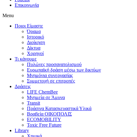
Επικοινωνία
Menu
Ποιοι Είμαστε
Όραμα
Ιστορικό
Διοίκηση
Δίκτυα
Χορηγοί
Τι κάνουμε
Πυλώνες προσανατολισμού
Ευρωπαϊκή δράση μέσω των δικτύων
Μνημόνια συνεργασίας
Συμμετοχή σε επιτροπές
Δράσεις
LIFE ChemBee
Μνημεία σε Άμυνα
Transit
Πράσινα Κατασκευαστικά Υλικά
Βραβεία ΟΙΚΟΠΟΛΙΣ
ECOMOBILITY
Toxic Free Future
Library
Χημικά