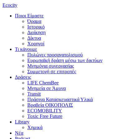
Ecocity
Ποιοι Είμαστε
Όραμα
Ιστορικό
Διοίκηση
Δίκτυα
Χορηγοί
Τι κάνουμε
Πυλώνες προσανατολισμού
Ευρωπαϊκή δράση μέσω των δικτύων
Μνημόνια συνεργασίας
Συμμετοχή σε επιτροπές
Δράσεις
LIFE ChemBee
Μνημεία σε Άμυνα
Transit
Πράσινα Κατασκευαστικά Υλικά
Βραβεία ΟΙΚΟΠΟΛΙΣ
ECOMOBILITY
Toxic Free Future
Library
Χημικά
Νέα
Podcast