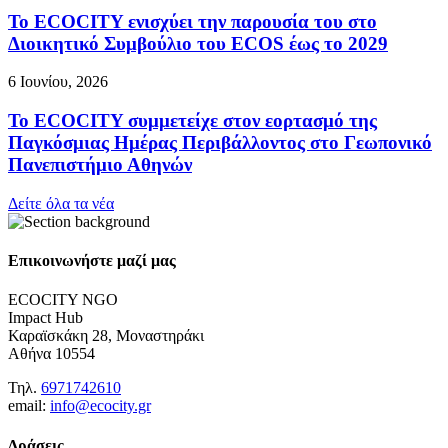
Το ECOCITY ενισχύει την παρουσία του στο
Διοικητικό Συμβούλιο του ECOS έως το 2029
6 Ιουνίου, 2026
Το ECOCITY συμμετείχε στον εορτασμό της
Παγκόσμιας Ημέρας Περιβάλλοντος στο Γεωπονικό
Πανεπιστήμιο Αθηνών
Δείτε όλα τα νέα
Επικοινωνήστε μαζί μας
ECOCITY NGO
Impact Hub
Καραϊσκάκη 28, Μοναστηράκι
Αθήνα 10554
Τηλ.
6971742610
email:
info@ecocity.gr
Δράσεις