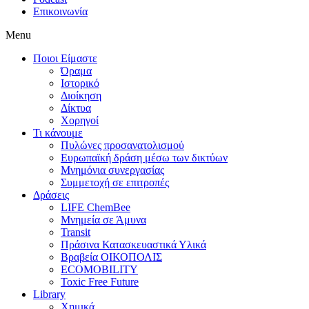
Επικοινωνία
Menu
Ποιοι Είμαστε
Όραμα
Ιστορικό
Διοίκηση
Δίκτυα
Χορηγοί
Τι κάνουμε
Πυλώνες προσανατολισμού
Ευρωπαϊκή δράση μέσω των δικτύων
Μνημόνια συνεργασίας
Συμμετοχή σε επιτροπές
Δράσεις
LIFE ChemBee
Μνημεία σε Άμυνα
Transit
Πράσινα Κατασκευαστικά Υλικά
Βραβεία ΟΙΚΟΠΟΛΙΣ
ECOMOBILITY
Toxic Free Future
Library
Χημικά