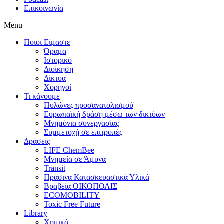
Επικοινωνία
Menu
Ποιοι Είμαστε
Όραμα
Ιστορικό
Διοίκηση
Δίκτυα
Χορηγοί
Τι κάνουμε
Πυλώνες προσανατολισμού
Ευρωπαϊκή δράση μέσω των δικτύων
Μνημόνια συνεργασίας
Συμμετοχή σε επιτροπές
Δράσεις
LIFE ChemBee
Μνημεία σε Άμυνα
Transit
Πράσινα Κατασκευαστικά Υλικά
Βραβεία ΟΙΚΟΠΟΛΙΣ
ECOMOBILITY
Toxic Free Future
Library
Χημικά