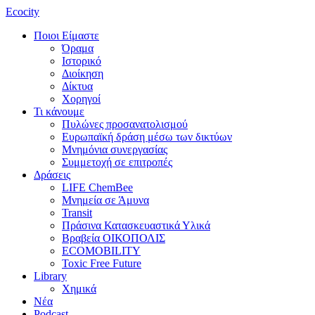
Ecocity
Ποιοι Είμαστε
Όραμα
Ιστορικό
Διοίκηση
Δίκτυα
Χορηγοί
Τι κάνουμε
Πυλώνες προσανατολισμού
Ευρωπαϊκή δράση μέσω των δικτύων
Μνημόνια συνεργασίας
Συμμετοχή σε επιτροπές
Δράσεις
LIFE ChemBee
Μνημεία σε Άμυνα
Transit
Πράσινα Κατασκευαστικά Υλικά
Βραβεία ΟΙΚΟΠΟΛΙΣ
ECOMOBILITY
Toxic Free Future
Library
Χημικά
Νέα
Podcast