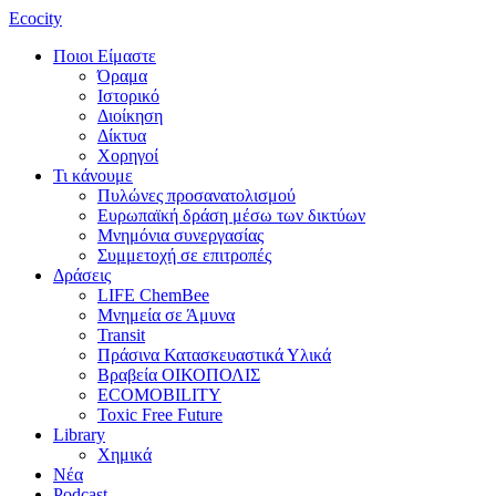
Ecocity
Ποιοι Είμαστε
Όραμα
Ιστορικό
Διοίκηση
Δίκτυα
Χορηγοί
Τι κάνουμε
Πυλώνες προσανατολισμού
Ευρωπαϊκή δράση μέσω των δικτύων
Μνημόνια συνεργασίας
Συμμετοχή σε επιτροπές
Δράσεις
LIFE ChemBee
Μνημεία σε Άμυνα
Transit
Πράσινα Κατασκευαστικά Υλικά
Βραβεία ΟΙΚΟΠΟΛΙΣ
ECOMOBILITY
Toxic Free Future
Library
Χημικά
Νέα
Podcast