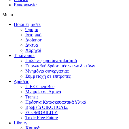
Επικοινωνία
Menu
Ποιοι Είμαστε
Όραμα
Ιστορικό
Διοίκηση
Δίκτυα
Χορηγοί
Τι κάνουμε
Πυλώνες προσανατολισμού
Ευρωπαϊκή δράση μέσω των δικτύων
Μνημόνια συνεργασίας
Συμμετοχή σε επιτροπές
Δράσεις
LIFE ChemBee
Μνημεία σε Άμυνα
Transit
Πράσινα Κατασκευαστικά Υλικά
Βραβεία ΟΙΚΟΠΟΛΙΣ
ECOMOBILITY
Toxic Free Future
Library
Χημικά