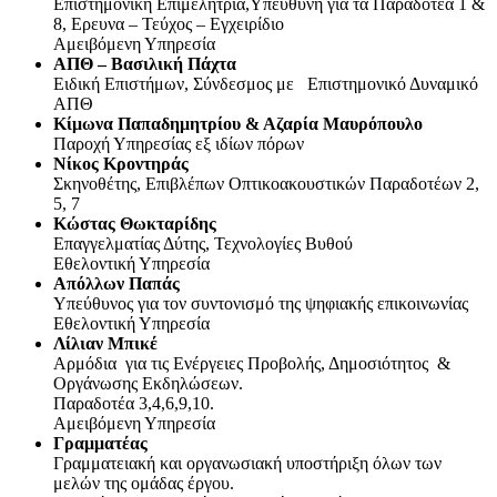
Επιστημονική Επιμελήτρια,Υπεύθυνη για τα Παραδοτέα 1 &
8, Ερευνα – Τεύχος – Εγχειρίδιο
Αμειβόμενη Υπηρεσία
ΑΠΘ
– Βασιλική Πάχτα
Ειδική Επιστήμων, Σύνδεσμος με Επιστημονικό Δυναμικό
ΑΠΘ
Κίμωνα Παπαδημητρίου & Αζαρία Μαυρόπουλο
Παροχή Υπηρεσίας εξ ιδίων πόρων
Νίκος Κροντηράς
Σκηνοθέτης, Επιβλέπων Οπτικοακουστικών Παραδοτέων 2,
5, 7
Κώστας Θωκταρίδης
Επαγγελματίας Δύτης, Τεχνολογίες Βυθού
Εθελοντική Υπηρεσία
Απόλλων Παπάς
Υπεύθυνος για τον συντονισμό της ψηφιακής επικοινωνίας
Εθελοντική Υπηρεσία
Λίλιαν Μπικέ
Αρμόδια για τις Ενέργειες Προβολής, Δημοσιότητος &
Οργάνωσης Εκδηλώσεων.
Παραδοτέα 3,4,6,9,10.
Αμειβόμενη Υπηρεσία
Γραμματέας
Γραμματειακή και οργανωσιακή υποστήριξη όλων των
μελών της ομάδας έργου.