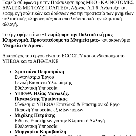
Ταμείο σύμφωνα με την Πρόσκληση προς ΜΚΟ «ΚΑΙΝΟΤΟΜΕΣ
ΔΡΑΣΕΙΣ ΜΕ ΤΟΥΣ ΠΟΛΙΤΕΣ», Αξονας Α.1.6 Ανάπτυξη και
εφαρμογή πολιτικών και δράσεων για την προστασία των μνημείων
πολιτιστικής κληρονομιάς που απειλούνται από την κλιματική
αλλαγή.
Το έργο φέρει τίτλο «
Γνωρίζουμε την Πολιτιστική μας
Κληρονομιά, Προστατεύουμε τα Μνημεία μας
» και ακρωνύμιο
Μνημεία σε Αμυνα
.
Δικαιούχος του έργου είναι το ECOCITY και συνδικαιούχοι το
ΥΠΕΘΑ και το ΑΠΘ/ΕΛΚΕ
Χριστιάνα Πειρασμάκη
Συντονίστρια Έργου
Γενική Εποπτεία Υλοποίησης
Εθελοντική Υπηρεσία
ΥΠΕΘΑ-Ηλίας Μανωλής,
Παναγιώτης Τριπόντικας
Σύνδεσμοι ΥΠΕΘΑ/ Επιτελικό & Επιστημονικό Εργο
Παροχή Υπηρεσίας εξ ιδίων πόρων
Μιχάλης Πετράκης
Ειδικός Επιστήμων για την Κλιματική Αλλαγή
Εθελοντική Υπηρεσία
Μαργαρίτα Καραβασίλη