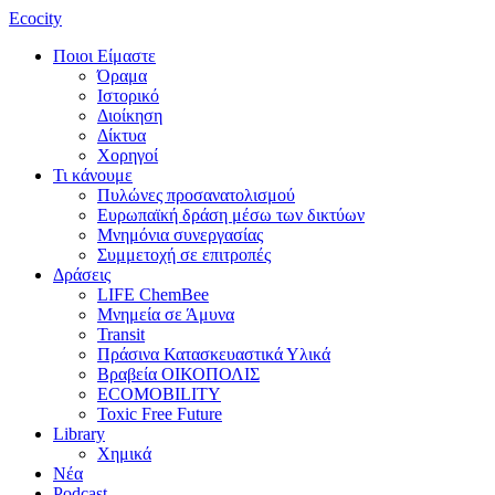
Ecocity
Ποιοι Είμαστε
Όραμα
Ιστορικό
Διοίκηση
Δίκτυα
Χορηγοί
Τι κάνουμε
Πυλώνες προσανατολισμού
Ευρωπαϊκή δράση μέσω των δικτύων
Μνημόνια συνεργασίας
Συμμετοχή σε επιτροπές
Δράσεις
LIFE ChemBee
Μνημεία σε Άμυνα
Transit
Πράσινα Κατασκευαστικά Υλικά
Βραβεία ΟΙΚΟΠΟΛΙΣ
ECOMOBILITY
Toxic Free Future
Library
Χημικά
Νέα
Podcast