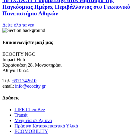
Το ECOCITY συμμετείχε στον εορτασμό της
Παγκόσμιας Ημέρας Περιβάλλοντος στο Γεωπονικό
Πανεπιστήμιο Αθηνών
Δείτε όλα τα νέα
Επικοινωνήστε μαζί μας
ECOCITY NGO
Impact Hub
Καραϊσκάκη 28, Μοναστηράκι
Αθήνα 10554
Τηλ.
6971742610
email:
info@ecocity.gr
Δράσεις
LIFE ChemBee
Transit
Μνημεία σε Άμυνα
Πράσινα Κατασκευαστικά Υλικά
ECOMOBILITY