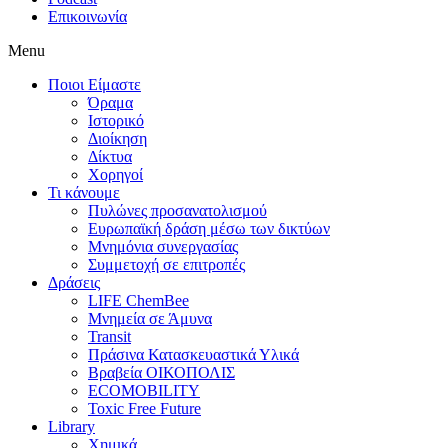
Επικοινωνία
Menu
Ποιοι Είμαστε
Όραμα
Ιστορικό
Διοίκηση
Δίκτυα
Χορηγοί
Τι κάνουμε
Πυλώνες προσανατολισμού
Ευρωπαϊκή δράση μέσω των δικτύων
Μνημόνια συνεργασίας
Συμμετοχή σε επιτροπές
Δράσεις
LIFE ChemBee
Μνημεία σε Άμυνα
Transit
Πράσινα Κατασκευαστικά Υλικά
Βραβεία ΟΙΚΟΠΟΛΙΣ
ECOMOBILITY
Toxic Free Future
Library
Χημικά