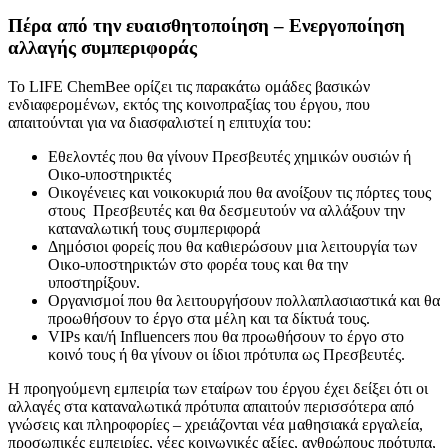
Πέρα από την ευαισθητοποίηση – Ενεργοποίηση
αλλαγής συμπεριφοράς
Το LIFE ChemBee ορίζει τις παρακάτω ομάδες βασικών
ενδιαφερομένων, εκτός της κοινοπραξίας του έργου, που
απαιτούνται για να διασφαλιστεί η επιτυχία του:
Εθελοντές που θα γίνουν Πρεσβευτές χημικών ουσιών ή
Οικο-υποστηρικτές
Οικογένειες και νοικοκυριά που θα ανοίξουν τις πόρτες τους
στους Πρεσβευτές και θα δεσμευτούν να αλλάξουν την
καταναλωτική τους συμπεριφορά
Δημόσιοι φορείς που θα καθιερώσουν μια λειτουργία των
Οικο-υποστηρικτών στο φορέα τους και θα την
υποστηρίξουν.
Οργανισμοί που θα λειτουργήσουν πολλαπλασιαστικά και θα
προωθήσουν το έργο στα μέλη και τα δίκτυά τους.
VIPs και/ή Influencers που θα προωθήσουν το έργο στο
κοινό τους ή θα γίνουν οι ίδιοι πρότυπα ως Πρεσβευτές.
Η προηγούμενη εμπειρία των εταίρων του έργου έχει δείξει ότι οι
αλλαγές στα καταναλωτικά πρότυπα απαιτούν περισσότερα από
γνώσεις και πληροφορίες – χρειάζονται νέα μαθησιακά εργαλεία,
προσωπικές εμπειρίες, νέες κοινωνικές αξίες, ανθρώπους πρότυπα,