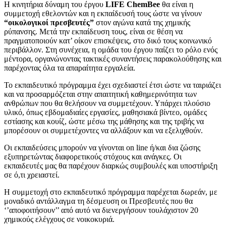
Η κινητήρια δύναμη του έργου
LIFE ChemBee
θα είναι η
συμμετοχή εθελοντών και η εκπαίδευσή τους ώστε να γίνουν
“οικολογικοί πρεσβευτές”
στον αγώνα κατά της χημικής
ρύπανσης. Μετά την εκπαίδευση τους, είναι σε θέση να
πραγματοποιούν κατ’ οίκον επισκέψεις, στο δικό τους κοινωνικό
περιβάλλον. Στη συνέχεια, η ομάδα του έργου παίζει το ρόλο ενός
μέντορα, οργανώνοντας τακτικές συναντήσεις παρακολούθησης και
παρέχοντας όλα τα απαραίτητα εργαλεία.
Το εκπαιδευτικό πρόγραμμα έχει σχεδιαστεί έτσι ώστε να ταιριάζει
και να προσαρμόζεται στην απαιτητική καθημερινότητα των
ανθρώπων που θα θελήσουν να συμμετέχουν. Υπάρχει πλούσιο
υλικό, όπως εβδομαδιαίες εργασίες, μαθησιακά βίντεο, ομάδες
εστίασης και κουίζ, ώστε μέσω της μάθησης και της τριβής να
μπορέσουν οι συμμετέχοντες να αλλάξουν και να εξελιχθούν.
Οι εκπαιδεύσεις μπορούν να γίνονται on line ή/και δια ζώσης
εξυπηρετώντας διαφορετικούς στόχους και ανάγκες. Οι
εκπαιδευτές μας θα παρέχουν διαρκώς συμβουλές και υποστήριξη
σε ό,τι χρειαστεί.
Η συμμετοχή στο εκπαιδευτικό πρόγραμμα παρέχεται δωρεάν, με
μοναδικό αντάλλαγμα τη δέσμευση οι Πρεσβευτές που θα
‘’αποφοιτήσουν’’ από αυτό να διενεργήσουν τουλάχιστον 20
χημικούς ελέγχους σε νοικοκυριά.