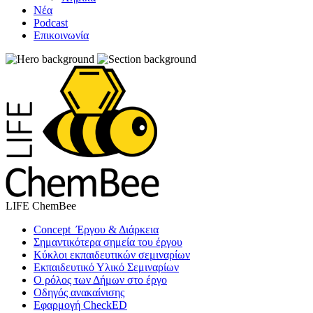
Νέα
Podcast
Επικοινωνία
LIFE ChemBee
Concept Έργου & Διάρκεια
Σημαντικότερα σημεία του έργου
Κύκλοι εκπαιδευτικών σεμιναρίων
Εκπαιδευτικό Υλικό Σεμιναρίων
Ο ρόλος των Δήμων στο έργο
Οδηγός ανακαίνισης
Εφαρμογή CheckED