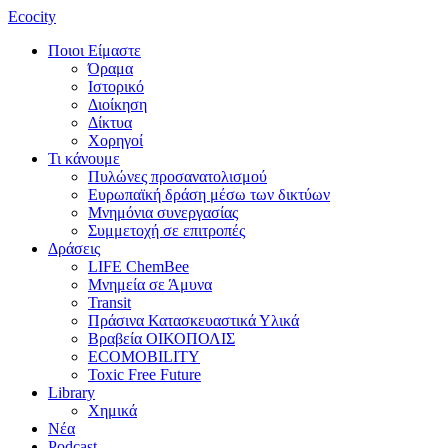
Ecocity
Ποιοι Είμαστε
Όραμα
Ιστορικό
Διοίκηση
Δίκτυα
Χορηγοί
Τι κάνουμε
Πυλώνες προσανατολισμού
Ευρωπαϊκή δράση μέσω των δικτύων
Μνημόνια συνεργασίας
Συμμετοχή σε επιτροπές
Δράσεις
LIFE ChemBee
Μνημεία σε Άμυνα
Transit
Πράσινα Κατασκευαστικά Υλικά
Βραβεία ΟΙΚΟΠΟΛΙΣ
ECOMOBILITY
Toxic Free Future
Library
Χημικά
Νέα
Podcast