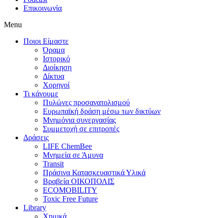
Επικοινωνία
Menu
Ποιοι Είμαστε
Όραμα
Ιστορικό
Διοίκηση
Δίκτυα
Χορηγοί
Τι κάνουμε
Πυλώνες προσανατολισμού
Ευρωπαϊκή δράση μέσω των δικτύων
Μνημόνια συνεργασίας
Συμμετοχή σε επιτροπές
Δράσεις
LIFE ChemBee
Μνημεία σε Άμυνα
Transit
Πράσινα Κατασκευαστικά Υλικά
Βραβεία ΟΙΚΟΠΟΛΙΣ
ECOMOBILITY
Toxic Free Future
Library
Χημικά