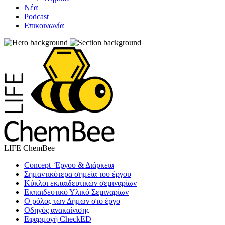
Νέα
Podcast
Επικοινωνία
LIFE ChemBee
Concept Έργου & Διάρκεια
Σημαντικότερα σημεία του έργου
Κύκλοι εκπαιδευτικών σεμιναρίων
Εκπαιδευτικό Υλικό Σεμιναρίων
Ο ρόλος των Δήμων στο έργο
Οδηγός ανακαίνισης
Εφαρμογή CheckED