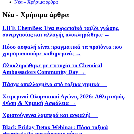
Νέα – Χρήσιμα άρθρα
Νέα - Χρήσιμα άρθρα
LIFE ChemBee: Ένα ευρωπαϊκό ταξίδι γνώσης,
συνεργασίας και αλλαγής ολοκληρώθηκε →
Πόσο ασφαλή είναι πραγματικά τα προϊόντα που
χρησιμοποιούμε καθημερινά; →
Ολοκληρώθηκε με επιτυχία το Chemical
Ambassadors Community Day →
Πάσχα απαλλαγμένο από τοξικά χημικά →
Χειμερινοί Ολυμπιακοί Αγώνες 2026: Αθλητισμός,
Φύση & Χημική Ασφάλεια →
Χριστούγεννα λαμπερά και ασφαλή! →
Black Friday Detox Webinar: Πόσα τοξικά
chemicals θα αγοράσουμε φέτος; →