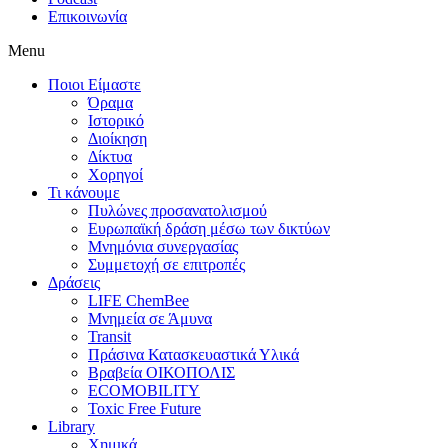
Επικοινωνία
Menu
Ποιοι Είμαστε
Όραμα
Ιστορικό
Διοίκηση
Δίκτυα
Χορηγοί
Τι κάνουμε
Πυλώνες προσανατολισμού
Ευρωπαϊκή δράση μέσω των δικτύων
Μνημόνια συνεργασίας
Συμμετοχή σε επιτροπές
Δράσεις
LIFE ChemBee
Μνημεία σε Άμυνα
Transit
Πράσινα Κατασκευαστικά Υλικά
Βραβεία ΟΙΚΟΠΟΛΙΣ
ECOMOBILITY
Toxic Free Future
Library
Χημικά