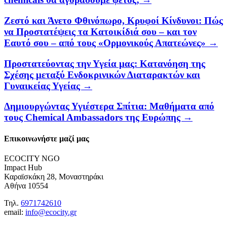
Ζεστό και Άνετο Φθινόπωρο, Κρυφοί Κίνδυνοι: Πώς
να Προστατέψεις τα Κατοικίδιά σου – και τον
Εαυτό σου – από τους «Ορμονικούς Απατεώνες» →
Προστατεύοντας την Υγεία μας: Κατανόηση της
Σχέσης μεταξύ Ενδοκρινικών Διαταρακτών και
Γυναικείας Υγείας →
Δημιουργώντας Υγιέστερα Σπίτια: Μαθήματα από
τους Chemical Ambassadors της Ευρώπης →
Επικοινωνήστε μαζί μας
ECOCITY NGO
Impact Hub
Καραϊσκάκη 28, Μοναστηράκι
Αθήνα 10554
Τηλ.
6971742610
email:
info@ecocity.gr