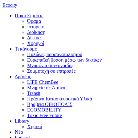
Ecocity
Ποιοι Είμαστε
Όραμα
Ιστορικό
Διοίκηση
Δίκτυα
Χορηγοί
Τι κάνουμε
Πυλώνες προσανατολισμού
Ευρωπαϊκή δράση μέσω των δικτύων
Μνημόνια συνεργασίας
Συμμετοχή σε επιτροπές
Δράσεις
LIFE ChemBee
Μνημεία σε Άμυνα
Transit
Πράσινα Κατασκευαστικά Υλικά
Βραβεία ΟΙΚΟΠΟΛΙΣ
ECOMOBILITY
Toxic Free Future
Library
Χημικά
Νέα
Podcast