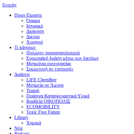
Ecocity
Ποιοι Είμαστε
Όραμα
Ιστορικό
Διοίκηση
Δίκτυα
Χορηγοί
Τι κάνουμε
Πυλώνες προσανατολισμού
Ευρωπαϊκή δράση μέσω των δικτύων
Μνημόνια συνεργασίας
Συμμετοχή σε επιτροπές
Δράσεις
LIFE ChemBee
Μνημεία σε Άμυνα
Transit
Πράσινα Κατασκευαστικά Υλικά
Βραβεία ΟΙΚΟΠΟΛΙΣ
ECOMOBILITY
Toxic Free Future
Library
Χημικά
Νέα
Podcast