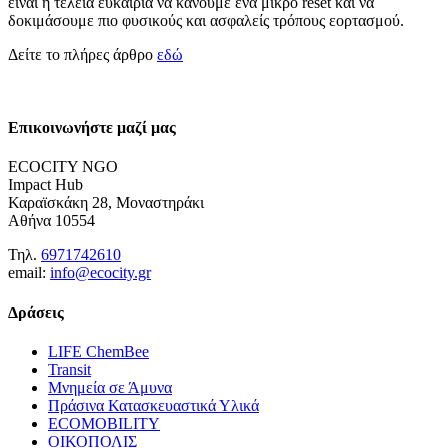
είναι η τέλεια ευκαιρία να κάνουμε ένα μικρό reset και να
δοκιμάσουμε πιο φυσικούς και ασφαλείς τρόπους εορτασμού.
Δείτε το πλήρες άρθρο
εδώ
Επικοινωνήστε μαζί μας
ECOCITY NGO
Impact Hub
Καραϊσκάκη 28, Μοναστηράκι
Αθήνα 10554
Τηλ.
6971742610
email:
info@ecocity.gr
Δράσεις
LIFE ChemBee
Transit
Μνημεία σε Άμυνα
Πράσινα Κατασκευαστικά Υλικά
ECOMOBILITY
ΟΙΚΟΠΟΛΙΣ