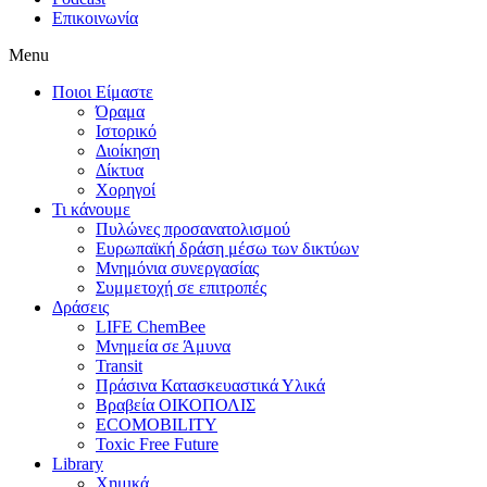
Επικοινωνία
Menu
Ποιοι Είμαστε
Όραμα
Ιστορικό
Διοίκηση
Δίκτυα
Χορηγοί
Τι κάνουμε
Πυλώνες προσανατολισμού
Ευρωπαϊκή δράση μέσω των δικτύων
Μνημόνια συνεργασίας
Συμμετοχή σε επιτροπές
Δράσεις
LIFE ChemBee
Μνημεία σε Άμυνα
Transit
Πράσινα Κατασκευαστικά Υλικά
Βραβεία ΟΙΚΟΠΟΛΙΣ
ECOMOBILITY
Toxic Free Future
Library
Χημικά