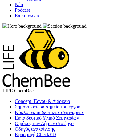
Νέα
Podcast
Επικοινωνία
LIFE ChemBee
Concept Έργου & Διάρκεια
Σημαντικότερα σημεία του έργου
Κύκλοι εκπαιδευτικών σεμιναρίων
Εκπαιδευτικό Υλικό Σεμιναρίων
Ο ρόλος των Δήμων στο έργο
Οδηγός ανακαίνισης
Εφαρμογή CheckED